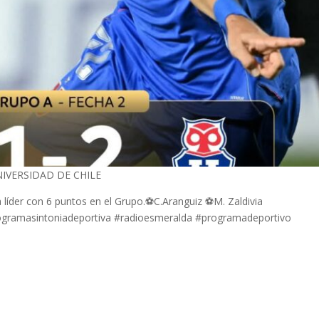
UNIVERSIDAD DE CHILE
 líder con 6 puntos en el Grupo.⚽️C.Aranguiz ⚽️M. Zaldivia
rogramasintoniadeportiva #radioesmeralda #programadeportivo