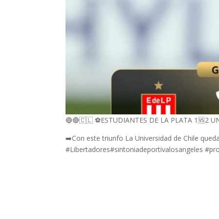
🔵🔴🇨🇱 ⚽️ESTUDIANTES DE LA PLATA 1🆚️2 
➡️Con este triunfo La Universidad de Chile queda
#Libertadores#sintoniadeportivalosangeles #p